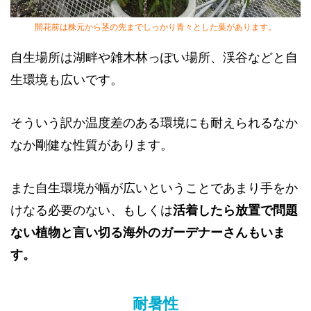
開花前は株元から茎の先までしっかり青々とした葉があります。
自生場所は湖畔や雑木林っぽい場所、渓谷などと自
生環境も広いです。
そういう訳か温度差のある環境にも耐えられるなか
なか剛健な性質があります。
また自生環境が幅が広いということであまり手をか
けなる必要のない、もしくは
活着したら放置で問題
ない植物と言い切る海外のガーデナーさんもいま
す。
耐暑性