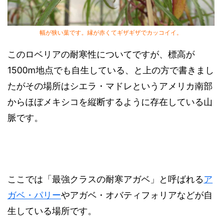
幅が狭い葉です。縁が赤くてギザギザでカッコイイ。
このロベリアの耐寒性についてですが、標高が
1500m地点でも自生している、と上の方で書きまし
たがその場所はシエラ・マドレというアメリカ南部
からほぼメキシコを縦断するように存在している山
脈です。
ここでは「最強クラスの耐寒アガベ」と呼ばれる
ア
ガベ・パリー
やアガベ・オバティフォリアなどが自
生している場所です。