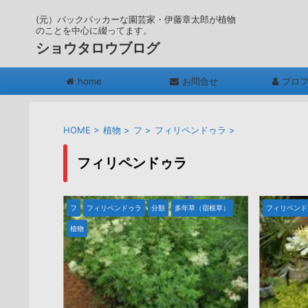
(元）バックパッカーな園芸家・伊藤章太郎が植物
のことを中心に綴ってます。
ショウタロウブログ
home
お問合せ
プロ
HOME
>
植物
>
フ
>
フィリペンドゥラ
>
フィリペンドゥラ
フ
フィリペンドゥラ
分類
多年草（宿根草）
フィリペンド
植物