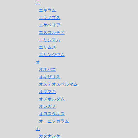
エ
エキウム
エキノプス
エケベリア
エスコルチア
エリシマム
エリムス
エリンジウム
オ
オオバコ
オキザリス
オステオスペルマム
オダマキ
オノポルダム
オレガノ
オロスタキス
オーニソガラム
カ
カタナンケ