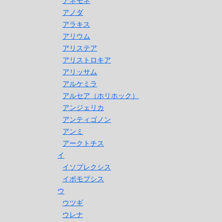
アネモネ
アノダ
アラキス
アリウム
アリステア
アリストロキア
アリッサム
アルケミラ
アルセア（ホリホック）
アンジェリカ
アンティゴノン
アンミ
アークトチス
イ
イソプレクシス
イポモプシス
ウ
ウツギ
ウレナ