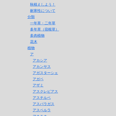
秋植えしよう！
耐寒性について
分類
一年草・二年草
多年草（宿根草）
多肉植物
花木
植物
ア
アカシア
アカンサス
アガスターシェ
アガベ
アザミ
アスクレピアス
アスチルベ
アスパラガス
アスペルラ