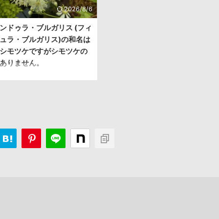
2026/8/6
ンドゥラ・ブルガリス (フィ
ュラ・ブルガリス)の和名は
シモツケですがシモツケの
ありません。
(^^)v 今日は草丈の出る白花です～
名：Filipendula vulgaris 別
ンシモツケ 分類：バラ科 原産：欧
ジア 形態：耐寒性多年草 耐寒性：
（-34℃前後） 花期：晩春 フィリペ
ブルガリス、和名はロクベンシモ
ます。シモツケという和名が付い
ョウガノコの仲間になります。 原
灰質で草原のような場所に多く自
ようです。フィンランドにも自生
。 草丈は花芽が上がる時期は1mほ
..