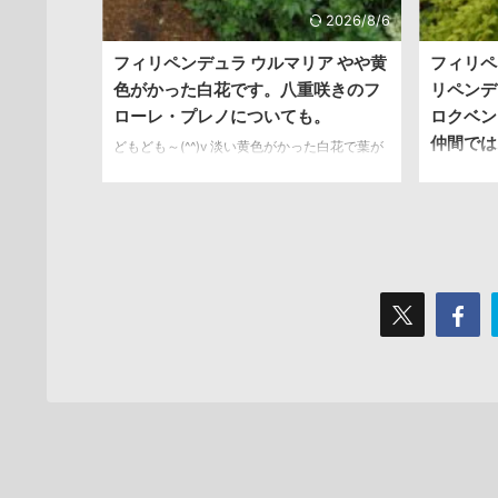
2026/8/6
フィリペンデュラ ウルマリア やや黄
フィリペ
色がかった白花です。八重咲きのフ
リペンデ
ローレ・プレノについても。
ロクベン
仲間では
どもども～(^^)v 淡い黄色がかった白花で葉が
イチゴの葉のような形をしているフィリペン
どもども～
デュラ・ウルマリア（Filipendula ulmaria）に
画像とデータ 学
ついてです。 育て方や性質、八重咲のフロー
名：ロクベ
レ・プレノ（Flore Pleno）についてもまとめ
州～中央ア
ました。 メドウスイートと呼ばれることもあ
USDA 4
ります。昔からハーブとして使用されていた
ンデュラ・
歴史があるようです。 画像とデータ 学名：
ツケと言い
Filipendula ulmaria 別名：セイヨウナツユキ
てますがキ
ソウ 分類：バラ科 原産：欧州、中央アジア 形
産地では石
態：耐寒性多年草 耐寒性：USDA ...
生している
しています
ど、株張り .