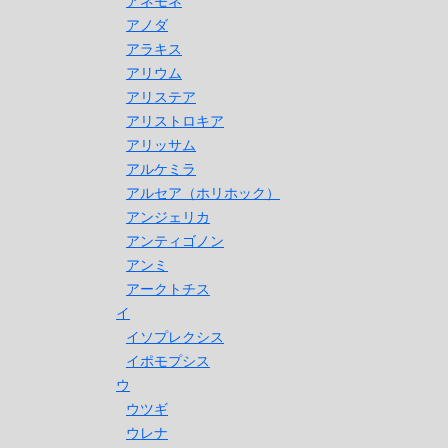
アネモネ
アノダ
アラキス
アリウム
アリステア
アリストロキア
アリッサム
アルケミラ
アルセア（ホリホック）
アンジェリカ
アンティゴノン
アンミ
アークトチス
イ
イソプレクシス
イポモプシス
ウ
ウツギ
ウレナ