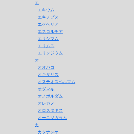
エ
エキウム
エキノプス
エケベリア
エスコルチア
エリシマム
エリムス
エリンジウム
オ
オオバコ
オキザリス
オステオスペルマム
オダマキ
オノポルダム
オレガノ
オロスタキス
オーニソガラム
カ
カタナンケ