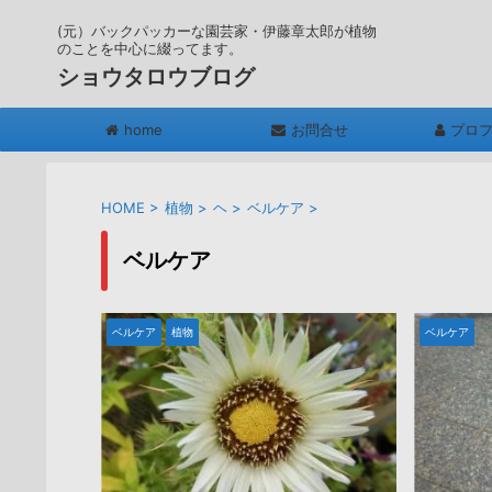
(元）バックパッカーな園芸家・伊藤章太郎が植物
のことを中心に綴ってます。
ショウタロウブログ
home
お問合せ
プロ
HOME
>
植物
>
ヘ
>
ベルケア
>
ベルケア
ベルケア
植物
ベルケア