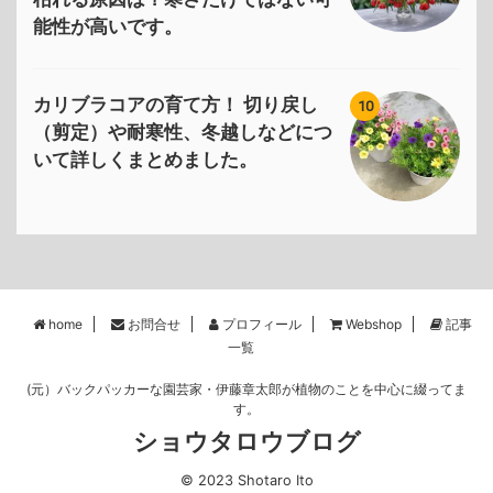
能性が高いです。
カリブラコアの育て方！ 切り戻し
10
（剪定）や耐寒性、冬越しなどにつ
いて詳しくまとめました。
home
お問合せ
プロフィール
Webshop
記事
一覧
(元）バックパッカーな園芸家・伊藤章太郎が植物のことを中心に綴ってま
す。
ショウタロウブログ
© 2023 Shotaro Ito