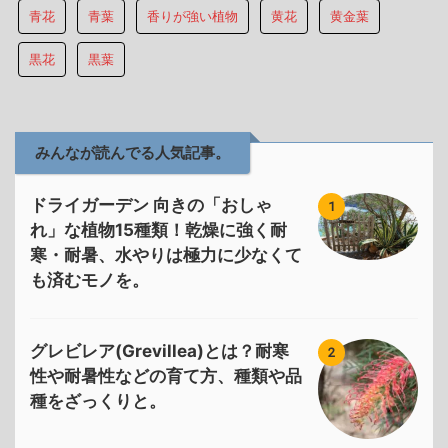
青花
青葉
香りが強い植物
黄花
黄金葉
黒花
黒葉
みんなが読んでる人気記事。
ドライガーデン 向きの「おしゃ
1
れ」な植物15種類！乾燥に強く耐
寒・耐暑、水やりは極力に少なくて
も済むモノを。
グレビレア(Grevillea)とは？耐寒
2
性や耐暑性などの育て方、種類や品
種をざっくりと。