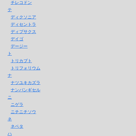
チレコドン
テ
ディクソニア
ディセントラ
ディプサクス
デイゴ
デージー
ト
トリカブト
トリフォリウム
ナ
ナツユキカズラ
ナンバンギセル
ニ
ニゲラ
ニチニチソウ
ネ
ネペタ
ハ