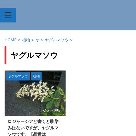
HOME
>
植物
>
ヤ
>
ヤグルマソウ
>
ヤグルマソウ
ヤグルマソウ
植物
2026/8/6
ロジャーシアと書くと馴染
みはないですが、ヤグルマ
ソウです。【品種は