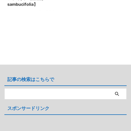
sambucifolia】
どもども～(^^)v 今日は日陰OK
なモノです～ 画像とデータ 学
名：Rodgersia sambucifolia 別
名：ヤグルマソウ 分類：ユキノ
シタ科 原産：中国 形態：耐寒性
多年草 耐寒性：USDA
4（-34℃前後） 花期：初夏 柳
葉ではない丸葉のロジャーシア・
サンブキフォリア。花芽を入れる
と１mは超える草丈になります。
ロジャーシアというと主に日本原
産のモノが多いですが、サンブキ
記事の検索はこちらで
フォリアは珍しい中国原産です。
シャンデリアを逆さまにしたよう
な形で上に向かって咲く様がなか
なかカッコイイです(^^♪ ...
スポンサードリンク