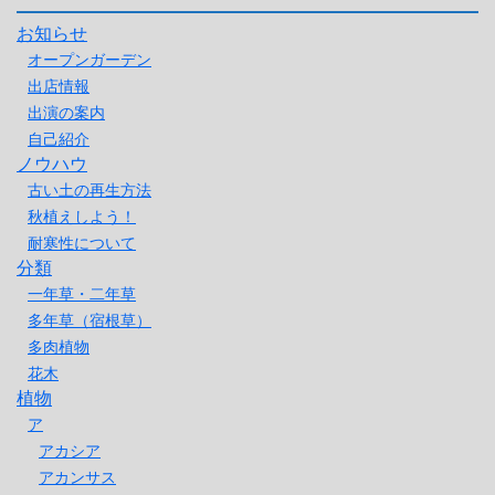
お知らせ
オープンガーデン
出店情報
出演の案内
自己紹介
ノウハウ
古い土の再生方法
秋植えしよう！
耐寒性について
分類
一年草・二年草
多年草（宿根草）
多肉植物
花木
植物
ア
アカシア
アカンサス