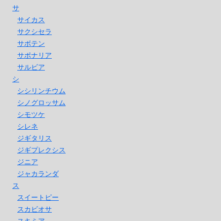
サ
サイカス
サクシセラ
サボテン
サポナリア
サルビア
シ
シシリンチウム
シノグロッサム
シモツケ
シレネ
ジギタリス
ジギプレクシス
ジニア
ジャカランダ
ス
スイートピー
スカビオサ
スキミア