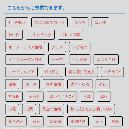
こちらからも検索できます。
1年草扱い
こぼれ種で増える
つる性
はい性
わい性
エキゾチック
オレンジ花
オーストラリア植物
グラス
トゲもの
ドライガーデン向き
ハーブ
ピンク花
ムラサキ科
ユーフォルビア
切り戻し
切り花に使える
半日陰OK
原種
多年草
多肉植物
大きくなる
小花
常緑樹
斑入り
暗いところOK
毒草
球根
白花
白葉
目立つ植物
秋に植えた方が良い植物
紫色の花
緑花
落葉樹
蜜源植物
赤花
銅葉