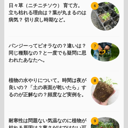
日々草（ニチニチソウ） 育て方。
6
立ち枯れる理由は？葉が丸まるのは
病気？ 切り戻し時期など。
パンジーってビオラなの？違いは？
7
同じ種類なの？と一度でも疑問に思
われたあなたへ。
植物の水やりについて。時間は夜が
8
良いの？「土の表面が乾いたら」す
るのが正解なの？頻度など実例を。
耐寒性は問題ない気温なのに植物が
9
枯れる原因は？寒さだけではない可