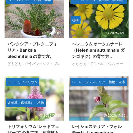
名古屋市地域の夏のような高温多
草です。 咲いたら枯れる二年草
湿の環境を超えられるゲラニウム
です。 エキゾチックなオレンジ
は限られ、 さらにゲラニウム 'ジ
がかった赤花と上に向かって１つ
植物
ョンソンズブルー'のような「人
花茎が伸びる姿が特徴的です。
気の青系」の花のゲラニウムは皆
種まきして１年半ほど育ててみ
2025/9/3
2025/12/1
無なのでは？と思っていましたが
て、だいたいわかったのでまとめ
この品種は問題なく安心して育ち
ました。 本文のデータや写真等
バンクシア・ブレクニフォ
ヘレニウム オータムナーレ
ます。 ３年くらい育てたのでだ
はすべて筆者自身の観察によるも
リア - Banksia
（Helenium autumnale ダ
いたいどのような性質かわかりま
のです。AI生成は使用していませ
blechnifolia の育て方。
ンゴギク）の育て方 。
した。 本文のデータや写真等は
ん。 画像とデータ 学名：
どもども～(^^) バンクシア・ブレ
どもど も～(^^) ヘレニウム オー
すべて筆者自身の観察によるもの
Ipomopsis rubra 別名：スタンデ
クニフォリア（Banksia
タムナーレ(Helenium
です。AI生成は使用していませ
ィング サイプレス 分類：ハナ
blechnifolia）は、オーストラリ
autumnale)は、秋を彩る北アメ
ん。 ...
シノブ科 ...
ア南西部に分布する匍匐性のバン
リカ原産の多年草で、鮮やかな花
ト
トリフォリウム
レ
レイシェステリア
植物
花木
クシアです。 低木で横に広がる
色が特徴的です。 一般的には
形状をしており、地面に沿うよう
「ヘレニウム」や「ダンゴギク」
に生育します。 バンクシア特有
の名前でも知られています。 こ
多年草（宿根草）
植物
の花姿とヒトツバのように地面か
の植物は、原種は黄色、園芸種に
ら立ち上がっているように見える
はオレンジ、赤、絞りなどといっ
2025/11/25
2025/11/25
樹形が魅力で、植物好きの間で少
た暖色系の花を咲かせ、咲き方も
し話題になった種類のバンクシア
花びらが内側に閉じ筒状になるモ
トリフォリウム 'レッドフェ
レイシェステリア・フォル
です。 場合によっては「土の中
ノがあります。 開花期は夏から
ザーズ' の育て方。耐寒性と
モーサ（Leycesteria