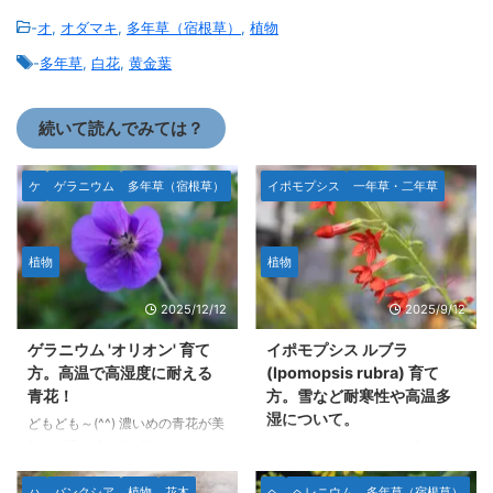
-
オ
,
オダマキ
,
多年草（宿根草）
,
植物
-
多年草
,
白花
,
黄金葉
続いて読んでみては？
ケ
ゲラニウム
多年草（宿根草）
イポモプシス
一年草・二年草
植物
植物
2025/12/12
2025/9/12
ゲラニウム 'オリオン' 育て
イポモプシス ルブラ
方。高温で高湿度に耐える
(Ipomopsis rubra) 育て
青花！
方。雪など耐寒性や高温多
湿について。
どもども～(^^) 濃いめの青花が美
しいゲラニウム 'オリオ
どもども～(^^)v イポモプシス・
ン'(Geranium 'Orion')の育て方に
ルブラ (Ipomopsis rubra)はアメ
ついてです。 庭植えや地植えで
リカの南西部に分布している二年
ハ
バンクシア
植物
花木
ヘ
ヘレニウム
多年草（宿根草）