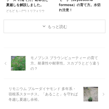
から生えて来ている」ように見え
秋にかけてで、花の少ない８月で
夏越しを解説しました。
formosa）の育て方。水切
る花の咲き方も独特です。 夏に
もバンバン咲くため彩の少ない時
れ注意！
どもど も～(^^) トリフォリウ
雨が少なく湿度がほとんどない、
期に威力を発揮してくれる希少な
ム・ルベンス 'レッドフェザー
どもども～(^^) レイシェステリ
という日本の夏と真逆の地中海性
多年草です。 性質は超絶剛健で
ズ'（Trifolium rubens 'Red
ア・フォルモーサ（Leycesteria
気候の地域に ...
日 ...
Feathers'）の育て方です。 一言
formosa）の育て方についてで
もっと読む
で育てやすい多年草です。日当た
す。 生育速度は落葉樹の割にか
りの良い場所であればそれなりに
なり早く、なによりも夏の時期に
健全に育ちますが、夏越しには注
かなり水を必要とします。 その
意が必要です。特に高温多湿の環
ため水切れしやすく、たとえひど
境では根腐れが起こりやすく、こ
い水切れをしなくても葉焼けして
れが枯れる主な原因となります。
茶色くなってしまうので水切れに
モノプシス ブラウンビューティー の育て
そのため、水はけの良い土壌で育
気をつけましょう。 本文のデー
方。耐暑性や耐寒性。スカブラとどう違う
てることで防げます。 耐寒性は
タや写真等はすべて筆者自身の観
の？
優れていて、特に気をつけること
察によるものです。AI生成は使用
はありません。冬には地上部分が
していません。 画像とデータ 学
枯れても春には元気に芽吹きま
名：Leycesteria formosa 別名：
す。 初めて種 ...
ヒマラヤのハニーサックル 分
リモニウム ブルーダイヤモンド 多年系・
類：スイカズラ科 ...
宿根系スターチス。「あること」を守れば
冬越し夏越し余裕。