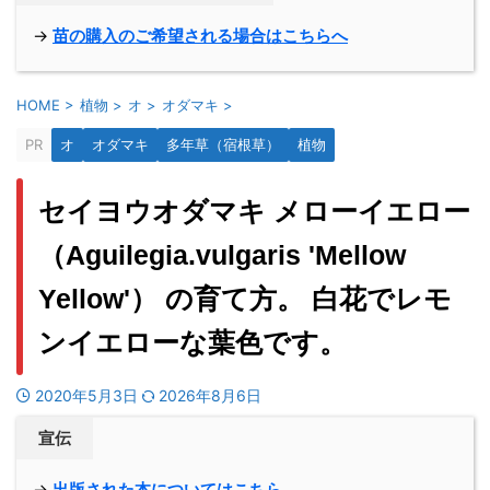
→
苗の購入のご希望される場合はこちらへ
HOME
>
植物
>
オ
>
オダマキ
>
PR
オ
オダマキ
多年草（宿根草）
植物
セイヨウオダマキ メローイエロー
（Aguilegia.vulgaris 'Mellow
Yellow'） の育て方。 白花でレモ
ンイエローな葉色です。
2020年5月3日
2026年8月6日
宣伝
→
出版された本についてはこちら