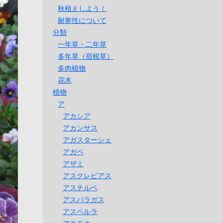
秋植えしよう！
耐寒性について
分類
一年草・二年草
多年草（宿根草）
多肉植物
花木
植物
ア
アカシア
アカンサス
アガスターシェ
アガベ
アザミ
アスクレピアス
アスチルベ
アスパラガス
アスペルラ