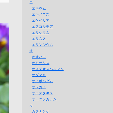
エ
エキウム
エキノプス
エケベリア
エスコルチア
エリシマム
エリムス
エリンジウム
オ
オオバコ
オキザリス
オステオスペルマム
オダマキ
オノポルダム
オレガノ
オロスタキス
オーニソガラム
カ
カタナンケ