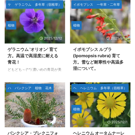
ケ
ゲラニウム
多年草（宿根草）
イポモプシス
一年草・二年草
植物
植物
2025/12/12
2025/9/12
ゲラニウム 'オリオン' 育て
イポモプシス ルブラ
方。高温で高湿度に耐える
(Ipomopsis rubra) 育て
青花！
方。雪など耐寒性や高温多
湿について。
どもども～(^^) 濃いめの青花が美
しいゲラニウム 'オリオ
どもども～(^^)v イポモプシス・
ン'(Geranium 'Orion')の育て方に
ルブラ (Ipomopsis rubra)はアメ
ついてです。 庭植えや地植えで
リカの南西部に分布している二年
ハ
バンクシア
植物
花木
ヘ
ヘレニウム
多年草（宿根草）
名古屋市地域の夏のような高温多
草です。 咲いたら枯れる二年草
湿の環境を超えられるゲラニウム
です。 エキゾチックなオレンジ
は限られ、 さらにゲラニウム 'ジ
がかった赤花と上に向かって１つ
植物
ョンソンズブルー'のような「人
花茎が伸びる姿が特徴的です。
気の青系」の花のゲラニウムは皆
種まきして１年半ほど育ててみ
2025/9/3
2025/12/1
無なのでは？と思っていましたが
て、だいたいわかったのでまとめ
この品種は問題なく安心して育ち
ました。 本文のデータや写真等
バンクシア・ブレクニフォ
ヘレニウム オータムナーレ