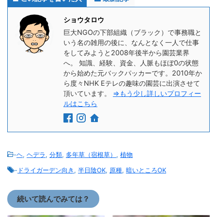
ショウタロウ
巨大NGOの下部組織（ブラック）で事務職と
いう名の雑用の後に、なんとなく一人で仕事
をしてみようと2008年後半から園芸業界
へ。 知識、経験、資金、人脈もほぼ0の状態
から始めた元バックパッカーです。2010年か
ら度々NHK Eテレの趣味の園芸に出演させて
頂いています。
⇒もう少し詳しいプロフィー
ルはこちら
-
ヘ
,
ヘデラ
,
分類
,
多年草（宿根草）
,
植物
-
ドライガーデン向き
,
半日陰OK
,
原種
,
暗いところOK
続いて読んでみては？