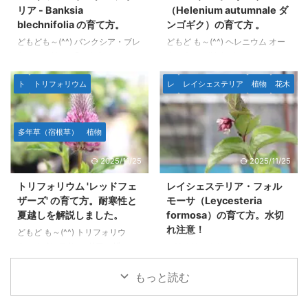
ます。 ３年くらい育てたのでだ
はすべて筆者自身の観察によるも
リア - Banksia
（Helenium autumnale ダ
いたいどのような性質かわかりま
のです。AI生成は使用していませ
blechnifolia の育て方。
ンゴギク）の育て方 。
した。 本文のデータや写真等は
ん。 画像とデータ 学名：
どもども～(^^) バンクシア・ブレ
どもど も～(^^) ヘレニウム オー
すべて筆者自身の観察によるもの
Ipomopsis rubra 別名：スタンデ
クニフォリア（Banksia
タムナーレ(Helenium
です。AI生成は使用していませ
ィング サイプレス 分類：ハナ
blechnifolia）は、オーストラリ
autumnale)は、秋を彩る北アメ
ん。 ...
シノブ科 ...
ア南西部に分布する匍匐性のバン
リカ原産の多年草で、鮮やかな花
ト
トリフォリウム
レ
レイシェステリア
植物
花木
クシアです。 低木で横に広がる
色が特徴的です。 一般的には
形状をしており、地面に沿うよう
「ヘレニウム」や「ダンゴギク」
に生育します。 バンクシア特有
の名前でも知られています。 こ
多年草（宿根草）
植物
の花姿とヒトツバのように地面か
の植物は、原種は黄色、園芸種に
ら立ち上がっているように見える
はオレンジ、赤、絞りなどといっ
2025/11/25
2025/11/25
樹形が魅力で、植物好きの間で少
た暖色系の花を咲かせ、咲き方も
し話題になった種類のバンクシア
花びらが内側に閉じ筒状になるモ
トリフォリウム 'レッドフェ
レイシェステリア・フォル
です。 場合によっては「土の中
ノがあります。 開花期は夏から
ザーズ' の育て方。耐寒性と
モーサ（Leycesteria
から生えて来ている」ように見え
秋にかけてで、花の少ない８月で
夏越しを解説しました。
formosa）の育て方。水切
る花の咲き方も独特です。 夏に
もバンバン咲くため彩の少ない時
れ注意！
どもど も～(^^) トリフォリウ
雨が少なく湿度がほとんどない、
期に威力を発揮してくれる希少な
ム・ルベンス 'レッドフェザー
どもども～(^^) レイシェステリ
という日本の夏と真逆の地中海性
多年草です。 性質は超絶剛健で
ズ'（Trifolium rubens 'Red
ア・フォルモーサ（Leycesteria
気候の地域に ...
日 ...
Feathers'）の育て方です。 一言
formosa）の育て方についてで
もっと読む
で育てやすい多年草です。日当た
す。 生育速度は落葉樹の割にか
りの良い場所であればそれなりに
なり早く、なによりも夏の時期に