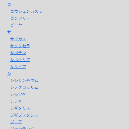
コ
コウシュンカズラ
コンフリー
ゴーヤ
サ
サイカス
サクシセラ
サボテン
サポナリア
サルビア
シ
シシリンチウム
シノグロッサム
シモツケ
シレネ
ジギタリス
ジギプレクシス
ジニア
ジャカランダ