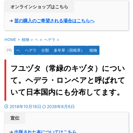
オンラインショップはこちら
→
苗の購入のご希望される場合はこちらへ
HOME
>
植物
>
ヘ
>
ヘデラ
>
PR
ヘ
ヘデラ
分類
多年草（宿根草）
植物
フユヅタ（常緑のキヅタ）につい
て。ヘデラ・ロンベアと呼ばれて
いて日本国内にも分布してます。
2018年10月16日
2026年8月6日
宣伝
→
出版された本についてはこちら