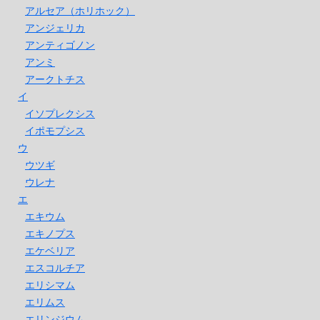
アルセア（ホリホック）
アンジェリカ
アンティゴノン
アンミ
アークトチス
イ
イソプレクシス
イポモプシス
ウ
ウツギ
ウレナ
エ
エキウム
エキノプス
エケベリア
エスコルチア
エリシマム
エリムス
エリンジウム