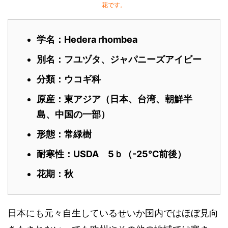
花です。
学名：Hedera rhombea
別名：フユヅタ、ジャパニーズアイビー
分類：ウコギ
科
原産：東アジア（日本、台湾、朝鮮半
島、中国の一部）
形態：常緑樹
耐寒性：USDA 5ｂ（-25℃前後）
花期：秋
日本にも元々自生しているせいか国内ではほぼ見向