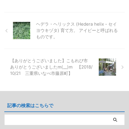
健全に育ちますが、夏越しには注
かなり水を必要とします。 その
意が必要です。特に高温多湿の環
ため水切れしやすく、たとえひど
境では根腐れが起こりやすく、こ
い水切れをしなくても葉焼けして
れが枯れる主な原因となります。
茶色くなってしまうので水切れに
ヘデラ・ヘリックス (Hedera helix - セイ
そのため、水はけの良い土壌で育
気をつけましょう。 本文のデー
ヨウキヅタ) 育て方。 アイビーと呼ばれる
てることで防げます。 耐寒性は
タや写真等はすべて筆者自身の観
ものです。
優れていて、特に気をつけること
察によるものです。AI生成は使用
はありません。冬には地上部分が
していません。 画像とデータ 学
枯れても春には元気に芽吹きま
名：Leycesteria formosa 別名：
す。 初めて種 ...
ヒマラヤのハニーサックル 分
【ありがとうございました】こもれび市
類：スイカズラ科 ...
ありがとうございましたm(__)m 【2018/
10/21 三重県いなべ市藤原町】
記事の検索はこちらで