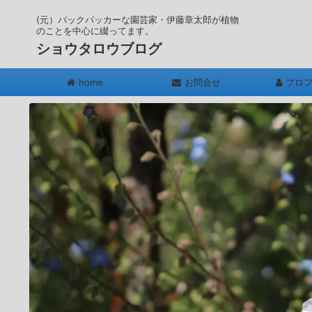
(元）バックパッカーな園芸家・伊藤章太郎が植物
のことを中心に綴ってます。
ショウタロウブログ
home
お問合せ
プロ