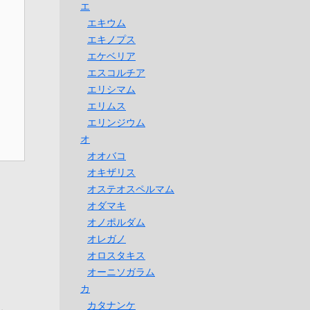
エ
エキウム
エキノプス
エケベリア
エスコルチア
エリシマム
エリムス
エリンジウム
オ
オオバコ
オキザリス
オステオスペルマム
オダマキ
オノポルダム
オレガノ
オロスタキス
オーニソガラム
カ
カタナンケ