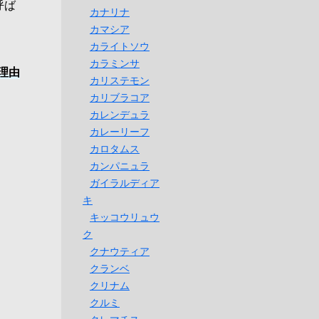
呼ば
カナリナ
カマシア
カライトソウ
カラミンサ
理由
カリステモン
カリブラコア
カレンデュラ
カレーリーフ
カロタムス
カンパニュラ
ガイラルディア
キ
キッコウリュウ
ク
クナウティア
クランベ
クリナム
クルミ