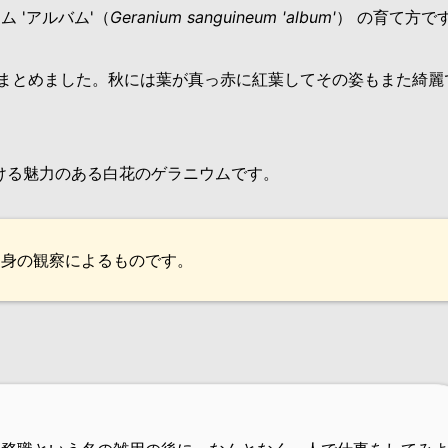
 'アルバム'（
Geranium sanguineum 'album'
） の育て方で
まとめました。秋には葉が真っ赤に紅葉してその姿もまた綺麗
付ける魅力のある白花のゲラニウムです。
自身の観察によるものです。