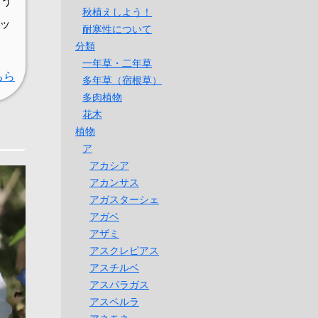
よう
秋植えしよう！
ッ
耐寒性について
分類
一年草・二年草
ちら
多年草（宿根草）
多肉植物
花木
植物
ア
アカシア
アカンサス
アガスターシェ
アガベ
アザミ
アスクレピアス
アスチルベ
アスパラガス
アスペルラ