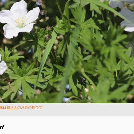
像は
牧さん
のお庭の株です
m'