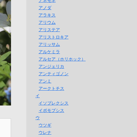
アネモネ
アノダ
アラキス
アリウム
アリステア
アリストロキア
アリッサム
アルケミラ
アルセア（ホリホック）
アンジェリカ
アンティゴノン
アンミ
アークトチス
イ
イソプレクシス
イポモプシス
ウ
ウツギ
ウレナ