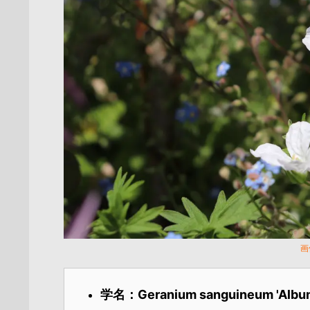
画
学名：Geranium sanguineum 'Albu