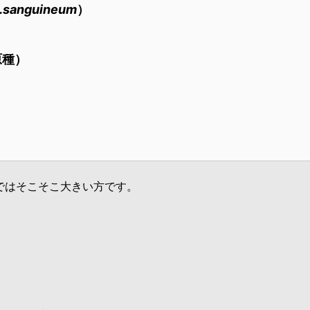
.sanguineum
）
原種）
ではそこそこ大きい方です。