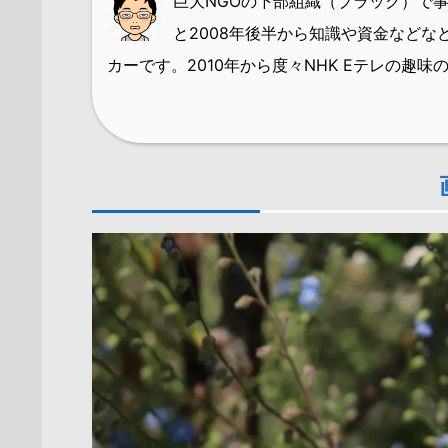
巨大NGOの下部組織（ブラック）で
と2008年後半から知識や資金など
カーです。
2010年から度々NHK Eテレの趣