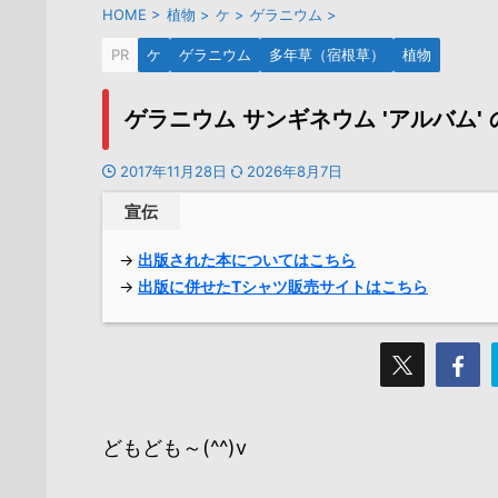
HOME
>
植物
>
ケ
>
ゲラニウム
>
PR
ケ
ゲラニウム
多年草（宿根草）
植物
ゲラニウム サンギネウム 'アルバム
2017年11月28日
2026年8月7日
宣伝
→
出版された本についてはこちら
→
出版に併せたTシャツ販売サイトはこちら
どもども～(^^)v