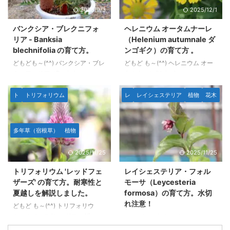
気の青系」の花のゲラニウムは皆
種まきして１年半ほど育ててみ
2025/9/3
2025/12/1
無なのでは？と思っていましたが
て、だいたいわかったのでまとめ
この品種は問題なく安心して育ち
ました。 本文のデータや写真等
バンクシア・ブレクニフォ
ヘレニウム オータムナーレ
ます。 ３年くらい育てたのでだ
はすべて筆者自身の観察によるも
リア - Banksia
（Helenium autumnale ダ
いたいどのような性質かわかりま
のです。AI生成は使用していませ
blechnifolia の育て方。
ンゴギク）の育て方 。
した。 本文のデータや写真等は
ん。 画像とデータ 学名：
どもども～(^^) バンクシア・ブレ
どもど も～(^^) ヘレニウム オー
すべて筆者自身の観察によるもの
Ipomopsis rubra 別名：スタンデ
クニフォリア（Banksia
タムナーレ(Helenium
です。AI生成は使用していませ
ィング サイプレス 分類：ハナ
blechnifolia）は、オーストラリ
autumnale)は、秋を彩る北アメ
ん。 ...
シノブ科 ...
ア南西部に分布する匍匐性のバン
リカ原産の多年草で、鮮やかな花
ト
トリフォリウム
レ
レイシェステリア
植物
花木
クシアです。 低木で横に広がる
色が特徴的です。 一般的には
形状をしており、地面に沿うよう
「ヘレニウム」や「ダンゴギク」
に生育します。 バンクシア特有
の名前でも知られています。 こ
多年草（宿根草）
植物
の花姿とヒトツバのように地面か
の植物は、原種は黄色、園芸種に
ら立ち上がっているように見える
はオレンジ、赤、絞りなどといっ
2025/11/25
2025/11/25
樹形が魅力で、植物好きの間で少
た暖色系の花を咲かせ、咲き方も
し話題になった種類のバンクシア
花びらが内側に閉じ筒状になるモ
トリフォリウム 'レッドフェ
レイシェステリア・フォル
です。 場合によっては「土の中
ノがあります。 開花期は夏から
ザーズ' の育て方。耐寒性と
モーサ（Leycesteria
から生えて来ている」ように見え
秋にかけてで、花の少ない８月で
夏越しを解説しました。
formosa）の育て方。水切
る花の咲き方も独特です。 夏に
もバンバン咲くため彩の少ない時
れ注意！
どもど も～(^^) トリフォリウ
雨が少なく湿度がほとんどない、
期に威力を発揮してくれる希少な
ム・ルベンス 'レッドフェザー
どもども～(^^) レイシェステリ
という日本の夏と真逆の地中海性
多年草です。 性質は超絶剛健で
ズ'（Trifolium rubens 'Red
ア・フォルモーサ（Leycesteria
気候の地域に ...
日 ...