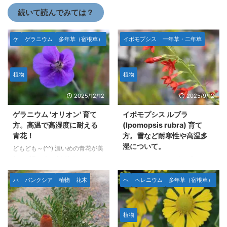
続いて読んでみては？
ケ
ゲラニウム
多年草（宿根草）
イポモプシス
一年草・二年草
植物
植物
2025/12/12
2025/9/12
ゲラニウム 'オリオン' 育て
イポモプシス ルブラ
方。高温で高湿度に耐える
(Ipomopsis rubra) 育て
青花！
方。雪など耐寒性や高温多
湿について。
どもども～(^^) 濃いめの青花が美
しいゲラニウム 'オリオ
どもども～(^^)v イポモプシス・
ン'(Geranium 'Orion')の育て方に
ルブラ (Ipomopsis rubra)はアメ
ついてです。 庭植えや地植えで
リカの南西部に分布している二年
ハ
バンクシア
植物
花木
ヘ
ヘレニウム
多年草（宿根草）
名古屋市地域の夏のような高温多
草です。 咲いたら枯れる二年草
湿の環境を超えられるゲラニウム
です。 エキゾチックなオレンジ
は限られ、 さらにゲラニウム 'ジ
がかった赤花と上に向かって１つ
植物
ョンソンズブルー'のような「人
花茎が伸びる姿が特徴的です。