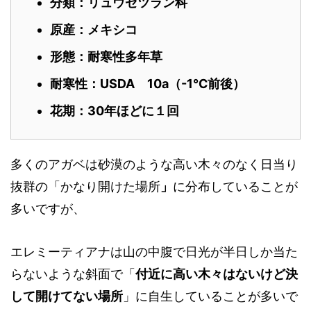
分類：リュウゼツラン
科
原産：メキシコ
形態：耐寒性多年草
耐寒性：USDA 10a（-1℃前後）
花期：30年ほどに１回
多くのアガベは砂漠のような高い木々のなく日当り
抜群の「かなり開けた場所
」
に分布していることが
多いですが、
エレミーティアナは山の中腹で日光が半日しか当た
らないような斜面で「
付近に高い木々はないけど決
して開けてない場所
」に自生していることが多いで