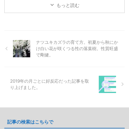
Feathers'）の育て方です。 一言
formosa）の育て方についてで
もっと読む
で育てやすい多年草です。日当た
す。 生育速度は落葉樹の割にか
りの良い場所であればそれなりに
なり早く、なによりも夏の時期に
健全に育ちますが、夏越しには注
かなり水を必要とします。 その
意が必要です。特に高温多湿の環
ため水切れしやすく、たとえひど
境では根腐れが起こりやすく、こ
い水切れをしなくても葉焼けして
れが枯れる主な原因となります。
茶色くなってしまうので水切れに
ナツユキカズラの育て方。初夏から秋にか
そのため、水はけの良い土壌で育
気をつけましょう。 本文のデー
け白い花が咲くつる性の落葉樹。性質旺盛
てることで防げます。 耐寒性は
タや写真等はすべて筆者自身の観
で剛健。
優れていて、特に気をつけること
察によるものです。AI生成は使用
はありません。冬には地上部分が
していません。 画像とデータ 学
枯れても春には元気に芽吹きま
名：Leycesteria formosa 別名：
す。 初めて種 ...
ヒマラヤのハニーサックル 分
類：スイカズラ科 ...
2019年の月ごとに好反応だった記事を取
り上げました。
記事の検索はこちらで