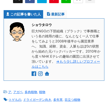
この記事を書いた人
最新記事
ショウタロウ
巨大NGOの下部組織（ブラック）で事務職と
いう名の雑用の後に、なんとなく一人で仕事
をしてみようと2008年後半から園芸業界
へ。 知識、経験、資金、人脈もほぼ0の状態
から始めた元バックパッカーです。2010年か
ら度々NHK Eテレの趣味の園芸に出演させて
頂いています。
⇒もう少し詳しいプロフィー
ルはこちら
-
ア
,
アガベ
,
多肉植物
,
植物
-
トゲもの
,
ドライガーデン向き
,
多年草
,
目立つ植物