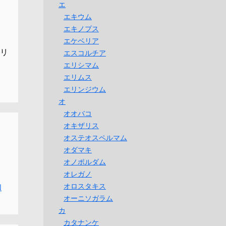
エ
エキウム
エキノプス
エケベリア
リ
エスコルチア
エリシマム
エリムス
エリンジウム
オ
オオバコ
オキザリス
オステオスペルマム
オダマキ
オノポルダム
オレガノ
オロスタキス
和
オーニソガラム
カ
カタナンケ