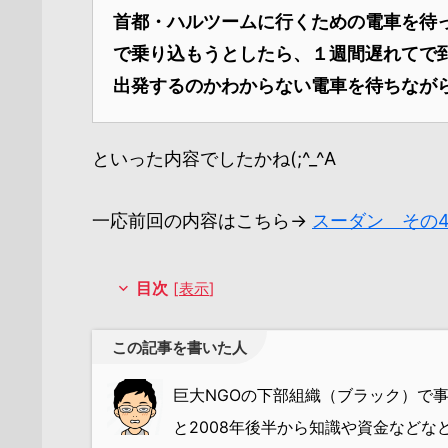
首都・ハルツームに行くための電車を待
で乗り込もうとしたら、１週間遅れてで到
出発するのかわからない電車を待ちながら
といった内容でしたかね(;^_^A
一応前回の内容はこちら→
スーダン その
目次
[
表示
]
この記事を書いた人
巨大NGOの下部組織（ブラック）で
と2008年後半から知識や資金など