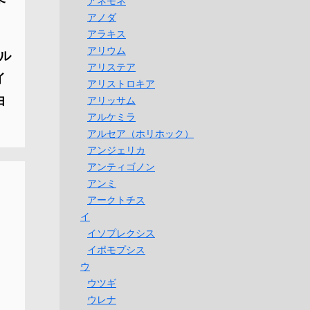
アネモネ
アノダ
アラキス
アリウム
ル
アリステア
イ
アリストロキア
由
アリッサム
アルケミラ
アルセア（ホリホック）
アンジェリカ
アンティゴノン
アンミ
アークトチス
イ
イソプレクシス
イポモプシス
ウ
ウツギ
ウレナ