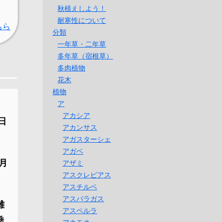
秋植えしよう！
耐寒性について
ちら
分類
一年草・二年草
多年草（宿根草）
多肉植物
花木
植物
ア
アカシア
日
アカンサス
アガスターシェ
アガベ
月
アザミ
アスクレピアス
アスチルベ
アスパラガス
離
アスペルラ
乗