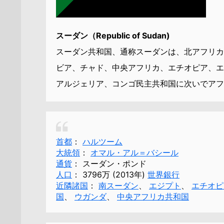
スーダン（Republic of Sudan)
スーダン共和国、通称スーダンは、北アフリカ
ビア、チャド、中央アフリカ、エチオピア、エ
アルジェリア、コンゴ民主共和国に次いでアフ
首都
：
ハルツーム
大統領
：
オマル・アル＝バシール
通貨
：
スーダン・ポンド
人口
：
3796万 (2013年)
世界銀行
近隣諸国
：
南スーダン
、
エジプト
、
エチオピ
国
、
ウガンダ
、
中央アフリカ共和国