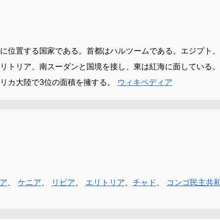
に位置する国家である。首都はハルツームである。エジプト、
リトリア、南スーダンと国境を接し、東は紅海に面している。
リカ大陸で3位の面積を擁する。
ウィキペディア
ア
、
ケニア
、
リビア
、
エリトリア
、
チャド
、
コンゴ民主共