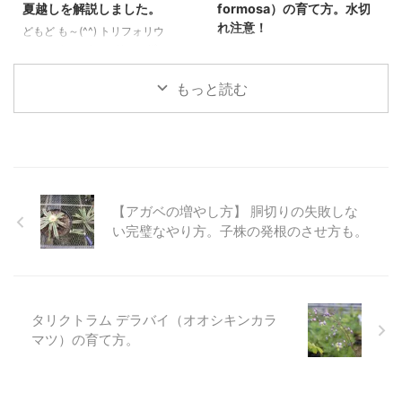
夏越しを解説しました。
formosa）の育て方。水切
る花の咲き方も独特です。 夏に
もバンバン咲くため彩の少ない時
れ注意！
どもど も～(^^) トリフォリウ
雨が少なく湿度がほとんどない、
期に威力を発揮してくれる希少な
ム・ルベンス 'レッドフェザー
どもども～(^^) レイシェステリ
という日本の夏と真逆の地中海性
多年草です。 性質は超絶剛健で
ズ'（Trifolium rubens 'Red
ア・フォルモーサ（Leycesteria
気候の地域に ...
日 ...
Feathers'）の育て方です。 一言
formosa）の育て方についてで
もっと読む
で育てやすい多年草です。日当た
す。 生育速度は落葉樹の割にか
りの良い場所であればそれなりに
なり早く、なによりも夏の時期に
健全に育ちますが、夏越しには注
かなり水を必要とします。 その
意が必要です。特に高温多湿の環
ため水切れしやすく、たとえひど
境では根腐れが起こりやすく、こ
い水切れをしなくても葉焼けして
れが枯れる主な原因となります。
茶色くなってしまうので水切れに
【アガベの増やし方】 胴切りの失敗しな
そのため、水はけの良い土壌で育
気をつけましょう。 本文のデー
てることで防げます。 耐寒性は
タや写真等はすべて筆者自身の観
い完璧なやり方。子株の発根のさせ方も。
優れていて、特に気をつけること
察によるものです。AI生成は使用
はありません。冬には地上部分が
していません。 画像とデータ 学
枯れても春には元気に芽吹きま
名：Leycesteria formosa 別名：
す。 初めて種 ...
ヒマラヤのハニーサックル 分
タリクトラム デラバイ（オオシキンカラ
類：スイカズラ科 ...
マツ）の育て方。