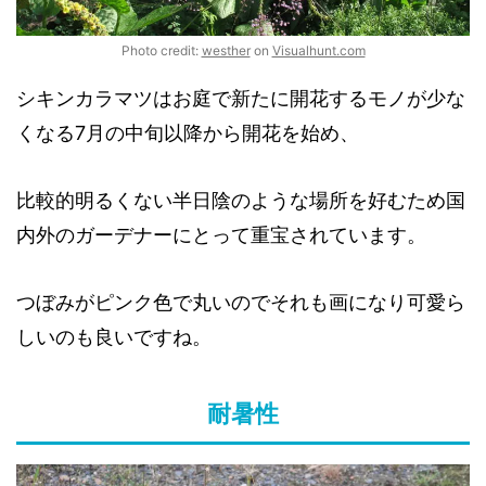
Photo credit:
westher
on
Visualhunt.com
シキンカラマツはお庭で新たに開花するモノが少な
くなる7月の中旬以降から開花を始め、
比較的明るくない半日陰のような場所を好むため国
内外のガーデナーにとって重宝されています。
つぼみがピンク色で丸いのでそれも画になり可愛ら
しいのも良いですね。
耐暑性