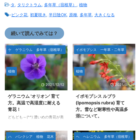
-
タ
,
タリクトラム
,
多年草（宿根草）
,
植物
-
ピンク花
,
初夏咲き
,
半日陰OK
,
原種
,
多年草
,
大きくなる
続いて読んでみては？
ケ
ゲラニウム
多年草（宿根草）
イポモプシス
一年草・二年草
植物
植物
2025/12/12
2025/9/12
ゲラニウム 'オリオン' 育て
イポモプシス ルブラ
方。高温で高湿度に耐える
(Ipomopsis rubra) 育て
青花！
方。雪など耐寒性や高温多
湿について。
どもども～(^^) 濃いめの青花が美
しいゲラニウム 'オリオ
どもども～(^^)v イポモプシス・
ン'(Geranium 'Orion')の育て方に
ルブラ (Ipomopsis rubra)はアメ
ついてです。 庭植えや地植えで
リカの南西部に分布している二年
ハ
バンクシア
植物
花木
ヘ
ヘレニウム
多年草（宿根草）