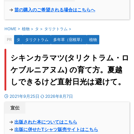
→
苗の購入のご希望される場合はこちらへ
HOME
>
植物
>
タ
>
タリクトラム
>
PR
タ
タリクトラム
多年草（宿根草）
植物
シキンカラマツ(タリクトラム・ロ
ケブルニアヌム) の育て方。夏越
しできるけど直射日光は避けて。
2021年9月25日
2026年8月7日
宣伝
→
出版された本についてはこちら
→
出版に併せたTシャツ販売サイトはこちら