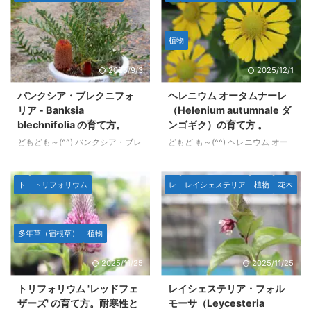
名古屋市地域の夏のような高温多
草です。 咲いたら枯れる二年草
湿の環境を超えられるゲラニウム
です。 エキゾチックなオレンジ
は限られ、 さらにゲラニウム 'ジ
がかった赤花と上に向かって１つ
植物
ョンソンズブルー'のような「人
花茎が伸びる姿が特徴的です。
気の青系」の花のゲラニウムは皆
種まきして１年半ほど育ててみ
2025/9/3
2025/12/1
無なのでは？と思っていましたが
て、だいたいわかったのでまとめ
この品種は問題なく安心して育ち
ました。 本文のデータや写真等
バンクシア・ブレクニフォ
ヘレニウム オータムナーレ
ます。 ３年くらい育てたのでだ
はすべて筆者自身の観察によるも
リア - Banksia
（Helenium autumnale ダ
いたいどのような性質かわかりま
のです。AI生成は使用していませ
blechnifolia の育て方。
ンゴギク）の育て方 。
した。 本文のデータや写真等は
ん。 画像とデータ 学名：
どもども～(^^) バンクシア・ブレ
どもど も～(^^) ヘレニウム オー
すべて筆者自身の観察によるもの
Ipomopsis rubra 別名：スタンデ
クニフォリア（Banksia
タムナーレ(Helenium
です。AI生成は使用していませ
ィング サイプレス 分類：ハナ
blechnifolia）は、オーストラリ
autumnale)は、秋を彩る北アメ
ん。 ...
シノブ科 ...
ア南西部に分布する匍匐性のバン
リカ原産の多年草で、鮮やかな花
ト
トリフォリウム
レ
レイシェステリア
植物
花木
クシアです。 低木で横に広がる
色が特徴的です。 一般的には
形状をしており、地面に沿うよう
「ヘレニウム」や「ダンゴギク」
に生育します。 バンクシア特有
の名前でも知られています。 こ
多年草（宿根草）
植物
の花姿とヒトツバのように地面か
の植物は、原種は黄色、園芸種に
ら立ち上がっているように見える
はオレンジ、赤、絞りなどといっ
2025/11/25
2025/11/25
樹形が魅力で、植物好きの間で少
た暖色系の花を咲かせ、咲き方も
し話題になった種類のバンクシア
花びらが内側に閉じ筒状になるモ
トリフォリウム 'レッドフェ
レイシェステリア・フォル
です。 場合によっては「土の中
ノがあります。 開花期は夏から
ザーズ' の育て方。耐寒性と
モーサ（Leycesteria
から生えて来ている」ように見え
秋にかけてで、花の少ない８月で