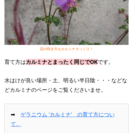
花の咲き方もカルミナそっくり！
育て方は
カルミナとまったく同じでOK
です。
水はけが良い場所・土、明るい半日陰・・・などな
どカルミナのページをご覧くださいませ。
➡
ゲラニウム ’カルミナ’ の育て方につい
て。