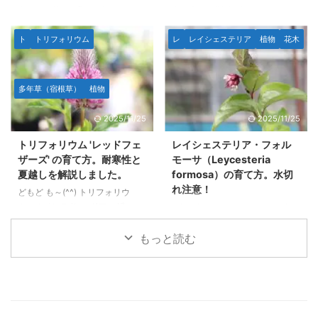
クニフォリア（Banksia
タムナーレ(Helenium
です。AI生成は使用していませ
ィング サイプレス 分類：ハナ
blechnifolia）は、オーストラリ
autumnale)は、秋を彩る北アメ
ん。 ...
シノブ科 ...
ア南西部に分布する匍匐性のバン
リカ原産の多年草で、鮮やかな花
ト
トリフォリウム
レ
レイシェステリア
植物
花木
クシアです。 低木で横に広がる
色が特徴的です。 一般的には
形状をしており、地面に沿うよう
「ヘレニウム」や「ダンゴギク」
に生育します。 バンクシア特有
の名前でも知られています。 こ
多年草（宿根草）
植物
の花姿とヒトツバのように地面か
の植物は、原種は黄色、園芸種に
ら立ち上がっているように見える
はオレンジ、赤、絞りなどといっ
2025/11/25
2025/11/25
樹形が魅力で、植物好きの間で少
た暖色系の花を咲かせ、咲き方も
し話題になった種類のバンクシア
花びらが内側に閉じ筒状になるモ
トリフォリウム 'レッドフェ
レイシェステリア・フォル
です。 場合によっては「土の中
ノがあります。 開花期は夏から
ザーズ' の育て方。耐寒性と
モーサ（Leycesteria
から生えて来ている」ように見え
秋にかけてで、花の少ない８月で
夏越しを解説しました。
formosa）の育て方。水切
る花の咲き方も独特です。 夏に
もバンバン咲くため彩の少ない時
れ注意！
どもど も～(^^) トリフォリウ
雨が少なく湿度がほとんどない、
期に威力を発揮してくれる希少な
ム・ルベンス 'レッドフェザー
どもども～(^^) レイシェステリ
という日本の夏と真逆の地中海性
多年草です。 性質は超絶剛健で
ズ'（Trifolium rubens 'Red
ア・フォルモーサ（Leycesteria
気候の地域に ...
日 ...
Feathers'）の育て方です。 一言
formosa）の育て方についてで
もっと読む
で育てやすい多年草です。日当た
す。 生育速度は落葉樹の割にか
りの良い場所であればそれなりに
なり早く、なによりも夏の時期に
健全に育ちますが、夏越しには注
かなり水を必要とします。 その
意が必要です。特に高温多湿の環
ため水切れしやすく、たとえひど
境では根腐れが起こりやすく、こ
い水切れをしなくても葉焼けして