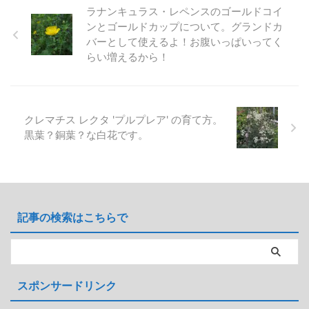
れが枯れる主な原因となります。
茶色くなってしまうので水切れに
ラナンキュラス・レペンスのゴールドコイ
そのため、水はけの良い土壌で育
気をつけましょう。 本文のデー
ンとゴールドカップについて。グランドカ
てることで防げます。 耐寒性は
タや写真等はすべて筆者自身の観
バーとして使えるよ！お腹いっぱいってく
優れていて、特に気をつけること
察によるものです。AI生成は使用
らい増えるから！
はありません。冬には地上部分が
していません。 画像とデータ 学
枯れても春には元気に芽吹きま
名：Leycesteria formosa 別名：
す。 初めて種 ...
ヒマラヤのハニーサックル 分
類：スイカズラ科 ...
クレマチス レクタ 'プルプレア' の育て方。
黒葉？銅葉？な白花です。
記事の検索はこちらで
スポンサードリンク