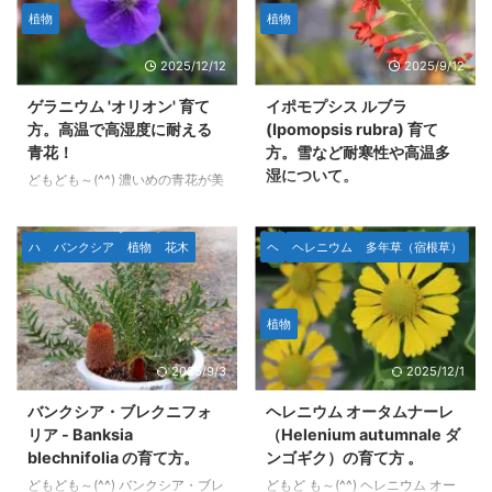
植物
植物
2025/12/12
2025/9/12
ゲラニウム 'オリオン' 育て
イポモプシス ルブラ
方。高温で高湿度に耐える
(Ipomopsis rubra) 育て
青花！
方。雪など耐寒性や高温多
湿について。
どもども～(^^) 濃いめの青花が美
しいゲラニウム 'オリオ
どもども～(^^)v イポモプシス・
ン'(Geranium 'Orion')の育て方に
ルブラ (Ipomopsis rubra)はアメ
ついてです。 庭植えや地植えで
リカの南西部に分布している二年
ハ
バンクシア
植物
花木
ヘ
ヘレニウム
多年草（宿根草）
名古屋市地域の夏のような高温多
草です。 咲いたら枯れる二年草
湿の環境を超えられるゲラニウム
です。 エキゾチックなオレンジ
は限られ、 さらにゲラニウム 'ジ
がかった赤花と上に向かって１つ
植物
ョンソンズブルー'のような「人
花茎が伸びる姿が特徴的です。
気の青系」の花のゲラニウムは皆
種まきして１年半ほど育ててみ
2025/9/3
2025/12/1
無なのでは？と思っていましたが
て、だいたいわかったのでまとめ
この品種は問題なく安心して育ち
ました。 本文のデータや写真等
バンクシア・ブレクニフォ
ヘレニウム オータムナーレ
ます。 ３年くらい育てたのでだ
はすべて筆者自身の観察によるも
リア - Banksia
（Helenium autumnale ダ
いたいどのような性質かわかりま
のです。AI生成は使用していませ
blechnifolia の育て方。
ンゴギク）の育て方 。
した。 本文のデータや写真等は
ん。 画像とデータ 学名：
どもども～(^^) バンクシア・ブレ
どもど も～(^^) ヘレニウム オー
すべて筆者自身の観察によるもの
Ipomopsis rubra 別名：スタンデ