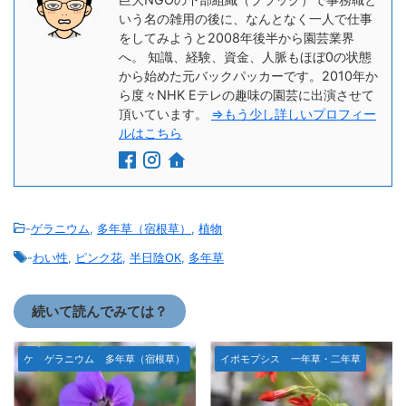
いう名の雑用の後に、なんとなく一人で仕事
をしてみようと2008年後半から園芸業界
へ。 知識、経験、資金、人脈もほぼ0の状態
から始めた元バックパッカーです。2010年か
ら度々NHK Eテレの趣味の園芸に出演させて
頂いています。
⇒もう少し詳しいプロフィー
ルはこちら
-
ゲラニウム
,
多年草（宿根草）
,
植物
-
わい性
,
ピンク花
,
半日陰OK
,
多年草
続いて読んでみては？
ケ
ゲラニウム
多年草（宿根草）
イポモプシス
一年草・二年草