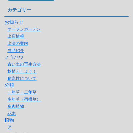
カテゴリー
お知らせ
オープンガーデン
出店情報
出演の案内
自己紹介
ノウハウ
古い土の再生方法
秋植えしよう！
耐寒性について
分類
一年草・二年草
多年草（宿根草）
多肉植物
花木
植物
ア