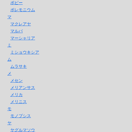
ポピー
ポレモニウム
マ
マクレアヤ
マルバ
マーシャリア
ミ
ミショウキシア
ム
ムラサキ
メ
メセン
メリアンサス
メリカ
メリニス
モ
モノプシス
ヤ
ヤグルマソウ