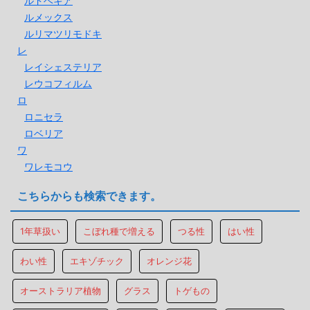
ルドベキア
ルメックス
ルリマツリモドキ
レ
レイシェステリア
レウコフィルム
ロ
ロニセラ
ロベリア
ワ
ワレモコウ
こちらからも検索できます。
1年草扱い
こぼれ種で増える
つる性
はい性
わい性
エキゾチック
オレンジ花
オーストラリア植物
グラス
トゲもの