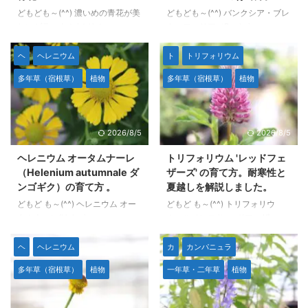
どもども～(^^) 濃いめの青花が美
どもども～(^^) バンクシア・ブレ
しいゲラニウム 'オリオ
クニフォリア（Banksia
ン'(Geranium 'Orion')の育て方に
blechnifolia）は、オーストラリ
ついてです。 庭植えや地植えで
ア南西部に分布する匍匐性のバン
ヘ
ヘレニウム
ト
トリフォリウム
名古屋市地域の夏のような高温多
クシアです。 低木で横に広がる
多年草（宿根草）
植物
多年草（宿根草）
植物
湿の環境を超えられるゲラニウム
形状をしており、地面に沿うよう
は限られ、 さらにゲラニウム 'ジ
に生育します。 バンクシア特有
ョンソンズブルー'のような「人
の花姿とヒトツバのように地面か
気の青系」の花のゲラニウムは皆
ら立ち上がっているように見える
2026/8/5
2026/8/5
無なのでは？と思っていましたが
樹形が魅力で、植物好きの間で少
この品種は問題なく安心して育ち
し話題になった種類のバンクシア
ヘレニウム オータムナーレ
トリフォリウム 'レッドフェ
ます。 ３年くらい育てたのでだ
です。 場合によっては「土の中
（Helenium autumnale ダ
ザーズ' の育て方。耐寒性と
いたいどのような性質かわかりま
から生えて来ている」ように見え
ンゴギク）の育て方 。
夏越しを解説しました。
した。 本文のデータや写真等は
る花の咲き方も独特です。 夏に
どもど も～(^^) ヘレニウム オー
どもど も～(^^) トリフォリウ
すべて筆者自身の観察によるもの
雨が少なく湿度がほとんどない、
タムナーレ(Helenium
ム・ルベンス 'レッドフェザー
です。AI生成は使用していませ
という日本の夏と真逆の地中海性
autumnale)は、秋を彩る北アメ
ズ'（Trifolium rubens 'Red
ん。 ...
気候の地域に ...
リカ原産の多年草で、鮮やかな花
Feathers'）の育て方です。 一言
ヘ
ヘレニウム
カ
カンパニュラ
色が特徴的です。 一般的には
で育てやすい多年草です。日当た
多年草（宿根草）
植物
一年草・二年草
植物
「ヘレニウム」や「ダンゴギク」
りの良い場所であればそれなりに
の名前でも知られています。 こ
健全に育ちますが、夏越しには注
の植物は、原種は黄色、園芸種に
意が必要です。特に高温多湿の環