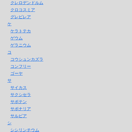
クレロデンドルム
クロコスミア
グレビレア
ケ
ケラトテカ
ゲウム
ゲラニウム
コ
コウシュンカズラ
コンフリー
ゴーヤ
サ
サイカス
サクシセラ
サボテン
サポナリア
サルビア
シ
シシリンチウム