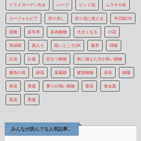
ドライガーデン向き
ハーブ
ピンク花
ムラサキ科
ユーフォルビア
切り戻し
切り花に使える
半日陰OK
原種
多年草
多肉植物
大きくなる
小花
常緑樹
斑入り
暗いところOK
毒草
球根
白花
白葉
目立つ植物
秋に植えた方が良い植物
紫色の花
緑花
落葉樹
蜜源植物
赤花
銅葉
青花
青葉
香りが強い植物
黄花
黄金葉
黒花
黒葉
みんなが読んでる人気記事。