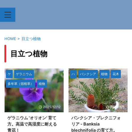
HOME
>
目立つ植物
目立つ植物
ケ
ゲラニウム
ハ
バンクシア
植物
花木
多年草（宿根草）
植物
2025/12/12
2026/8/5
ゲラニウム 'オリオン' 育て
バンクシア・ブレクニフォ
方。高温で高湿度に耐える
リア - Banksia
青花！
blechnifolia の育て方。