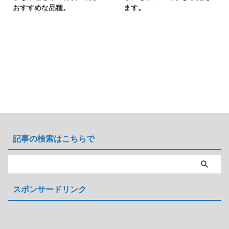
おすすめな品種。
ます。
どもども～(^^)v 穂咲きのペルシ
どもども～(^^)v 立ち性のペルシ
カリア・アンプレクシカウリスの
カリア・アンプレクシカウリスの
黄葉やオーレアと呼ばれるタイプ
園芸種のブラックフィールド
のゴールデンアローについてにな
（Persicaria amplexicaulis
ります。 時期によっては黄色の
'Blackfield'）についての育て方
葉というのを通り越し、まさに黄
や特徴の記事になります。 タデ
金色の葉になります。赤い花も魅
科ですね。 他のアンプレクシカ
力的です。 育て方等はブラック
ウリス系のペルシカリアと比べる
フィールドなどとまったく同じ
と花の部分が大きく太いです。
で、霜・雪・凍結にも気温
また花芽の茎が黒っぽく濃い赤色
40℃・湿度80％の高温多湿の環
をさらに引き立たせます。 画像
境でも十分に育ちます。 葉の色
とデータ 学名：Persicaria
記事の検索はこちらで
の様子や花の感じをまとめまし
amplexicaulis 'Blackfield' 別名：
た。 画像とデータ 学名：
山のフリース 分類：タデ科 原
Persicaria amplexicaulis 'Golden
産：中国、ヒマラ ...
Arrow' 別 ...
スポンサードリンク