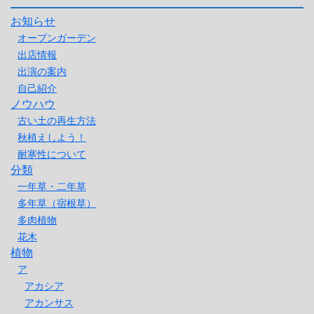
お知らせ
オープンガーデン
出店情報
出演の案内
自己紹介
ノウハウ
古い土の再生方法
秋植えしよう！
耐寒性について
分類
一年草・二年草
多年草（宿根草）
多肉植物
花木
植物
ア
アカシア
アカンサス