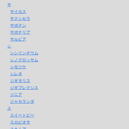
サ
サイカス
サクシセラ
サボテン
サポナリア
サルビア
シ
シシリンチウム
シノグロッサム
シモツケ
シレネ
ジギタリス
ジギプレクシス
ジニア
ジャカランダ
ス
スイートピー
スカビオサ
スキミア