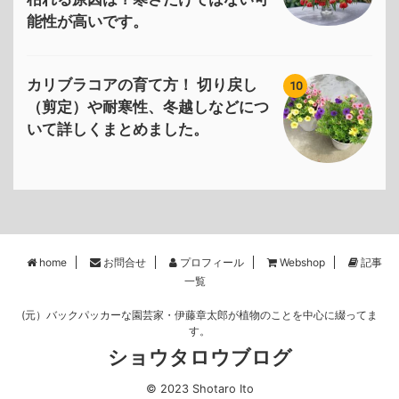
能性が高いです。
カリブラコアの育て方！ 切り戻し
10
（剪定）や耐寒性、冬越しなどにつ
いて詳しくまとめました。
home
お問合せ
プロフィール
Webshop
記事
一覧
(元）バックパッカーな園芸家・伊藤章太郎が植物のことを中心に綴ってま
す。
ショウタロウブログ
© 2023 Shotaro Ito