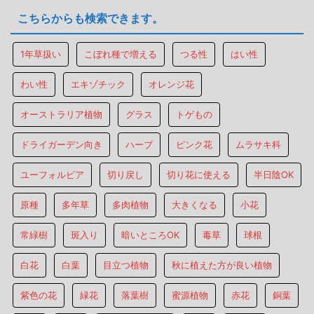
こちらからも検索できます。
1年草扱い
こぼれ種で増える
つる性
はい性
わい性
エキゾチック
オレンジ花
オーストラリア植物
グラス
トゲもの
ドライガーデン向き
ハーブ
ピンク花
ムラサキ科
ユーフォルビア
切り戻し
切り花に使える
半日陰OK
原種
多年草
多肉植物
大きくなる
小花
常緑樹
斑入り
暗いところOK
毒草
球根
白花
白葉
目立つ植物
秋に植えた方が良い植物
紫色の花
緑花
落葉樹
蜜源植物
赤花
銅葉