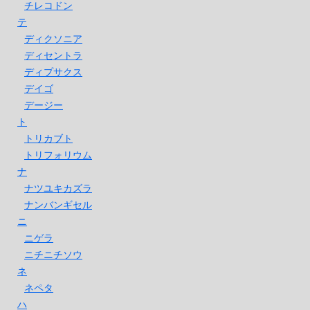
チレコドン
テ
ディクソニア
ディセントラ
ディプサクス
デイゴ
デージー
ト
トリカブト
トリフォリウム
ナ
ナツユキカズラ
ナンバンギセル
ニ
ニゲラ
ニチニチソウ
ネ
ネペタ
ハ