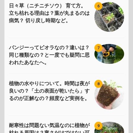
日々草（ニチニチソウ） 育て方。
6
立ち枯れる理由は？葉が丸まるのは
病気？ 切り戻し時期など。
パンジーってビオラなの？違いは？
7
同じ種類なの？と一度でも疑問に思
われたあなたへ。
植物の水やりについて。時間は夜が
8
良いの？「土の表面が乾いたら」す
るのが正解なの？頻度など実例を。
耐寒性は問題ない気温なのに植物が
9
枯れる原因は？寒さだけではない可