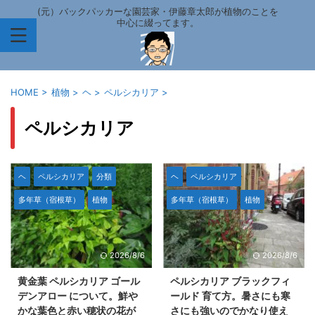
(元）バックパッカーな園芸家・伊藤章太郎が植物のことを
中心に綴ってます。
HOME
>
植物
>
ヘ
>
ペルシカリア
>
ペルシカリア
ヘ
ペルシカリア
分類
ヘ
ペルシカリア
多年草（宿根草）
植物
多年草（宿根草）
植物
2026/8/6
2026/8/6
黄金葉 ペルシカリア ゴール
ペルシカリア ブラックフィ
デンアロー について。鮮や
ールド 育て方。暑さにも寒
かな葉色と赤い穂状の花が
さにも強いのでかなり使え