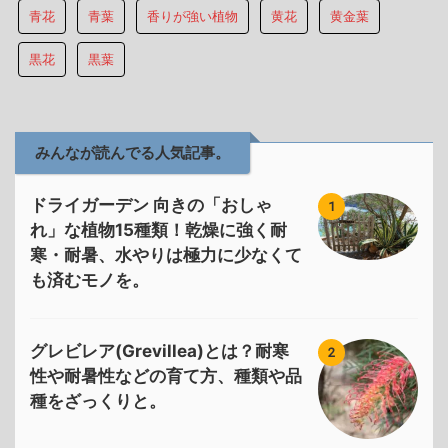
青花
青葉
香りが強い植物
黄花
黄金葉
黒花
黒葉
みんなが読んでる人気記事。
ドライガーデン 向きの「おしゃ
1
れ」な植物15種類！乾燥に強く耐
寒・耐暑、水やりは極力に少なくて
も済むモノを。
グレビレア(Grevillea)とは？耐寒
2
性や耐暑性などの育て方、種類や品
種をざっくりと。