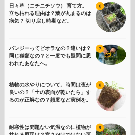
日々草（ニチニチソウ） 育て方。
6
立ち枯れる理由は？葉が丸まるのは
病気？ 切り戻し時期など。
パンジーってビオラなの？違いは？
7
同じ種類なの？と一度でも疑問に思
われたあなたへ。
植物の水やりについて。時間は夜が
8
良いの？「土の表面が乾いたら」す
るのが正解なの？頻度など実例を。
耐寒性は問題ない気温なのに植物が
9
枯れる原因は？寒さだけではない可