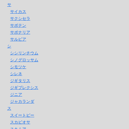
サ
サイカス
サクシセラ
サボテン
サポナリア
サルビア
シ
シシリンチウム
シノグロッサム
シモツケ
シレネ
ジギタリス
ジギプレクシス
ジニア
ジャカランダ
ス
スイートピー
スカビオサ
スキミア