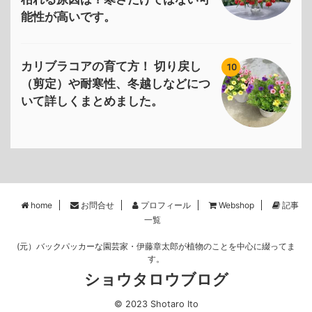
能性が高いです。
カリブラコアの育て方！ 切り戻し
10
（剪定）や耐寒性、冬越しなどにつ
いて詳しくまとめました。
home
お問合せ
プロフィール
Webshop
記事
一覧
(元）バックパッカーな園芸家・伊藤章太郎が植物のことを中心に綴ってま
す。
ショウタロウブログ
© 2023 Shotaro Ito