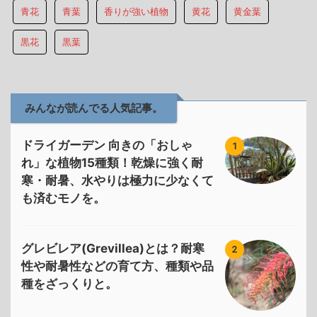
青花
青葉
香りが強い植物
黄花
黄金葉
黒花
黒葉
みんなが読んでる人気記事。
ドライガーデン 向きの「おしゃ
1
れ」な植物15種類！乾燥に強く耐
寒・耐暑、水やりは極力に少なくて
も済むモノを。
グレビレア(Grevillea)とは？耐寒
2
性や耐暑性などの育て方、種類や品
種をざっくりと。