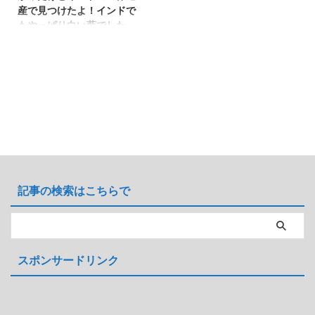
産で見つけたよ！インドで
もやっぱり白い葉でした。
どもども～(^^)v ピンク色の花と
細かい白い葉が特徴的なレウコフ
ィルム・フルテセンスについてで
す。 耐寒性や耐暑性など基本情
報というか育て方について主にま
とめました。 原産は ですがイ
ンドのデリーの有名観光地で植栽
されているのを見かけましたので
そのことも。 画像とデータ 学
名：Leucophyllum frutescens 別
名：テキサス・セージ 分類：ゴ
記事の検索はこちらで
マノハグサ科 原産：アメリカ南
部（テキサス州）、メキシコ北部
形態：常緑樹（国内では冬季に落
葉します） 耐寒性：USDA
8（-10℃前後） 花期：春 ...
スポンサードリンク