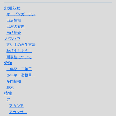
お知らせ
オープンガーデン
出店情報
出演の案内
自己紹介
ノウハウ
古い土の再生方法
秋植えしよう！
耐寒性について
分類
一年草・二年草
多年草（宿根草）
多肉植物
花木
植物
ア
アカシア
アカンサス