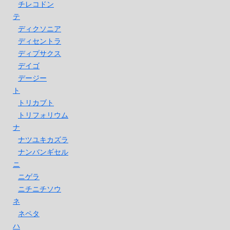
チレコドン
テ
ディクソニア
ディセントラ
ディプサクス
デイゴ
デージー
ト
トリカブト
トリフォリウム
ナ
ナツユキカズラ
ナンバンギセル
ニ
ニゲラ
ニチニチソウ
ネ
ネペタ
ハ