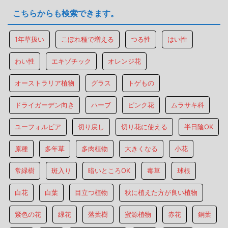
こちらからも検索できます。
1年草扱い
こぼれ種で増える
つる性
はい性
わい性
エキゾチック
オレンジ花
オーストラリア植物
グラス
トゲもの
ドライガーデン向き
ハーブ
ピンク花
ムラサキ科
ユーフォルビア
切り戻し
切り花に使える
半日陰OK
原種
多年草
多肉植物
大きくなる
小花
常緑樹
斑入り
暗いところOK
毒草
球根
白花
白葉
目立つ植物
秋に植えた方が良い植物
紫色の花
緑花
落葉樹
蜜源植物
赤花
銅葉