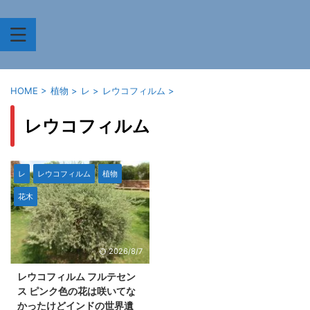
HOME
>
植物
>
レ
>
レウコフィルム
>
レウコフィルム
レ
レウコフィルム
植物
花木
2026/8/7
レウコフィルム フルテセン
ス ピンク色の花は咲いてな
かったけどインドの世界遺